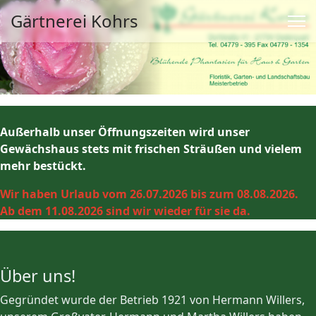
Gärtnerei Kohrs
Außerhalb unser Öffnungszeiten wird unser
Gewächshaus stets mit frischen Sträußen und vielem
mehr bestückt.
Suchen
Wir haben Urlaub vom 26.07.2026 bis zum 08.08.2026.
Ab dem 11.08.2026 sind wir wieder für sie da.
Willkommen
Über uns!
Gegründet wurde der Betrieb 1921 von Hermann Willers,