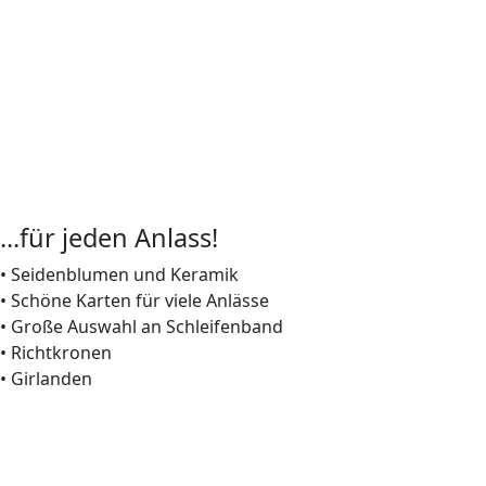
Trauerfloristik
Kranz
Trauerfloristik
Kranz
...für jeden Anlass!
• Seidenblumen und Keramik
• Schöne Karten für viele Anlässe
• Große Auswahl an Schleifenband
• Richtkronen
• Girlanden
...für jeden Anlass!