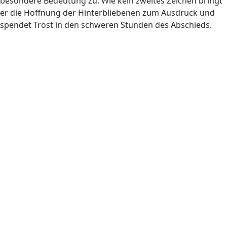
besondere Bedeutung zu. Wie kein zweites Zeichen bringt
er die Hoffnung der Hinterbliebenen zum Ausdruck und
spendet Trost in den schweren Stunden des Abschieds.
Trauerfloristik
Sargschmuck
Trauerfloristik
Urnenschmuck
Trauerfloristik
Sargschmuck
Trauerfloristik
Sargschmuck