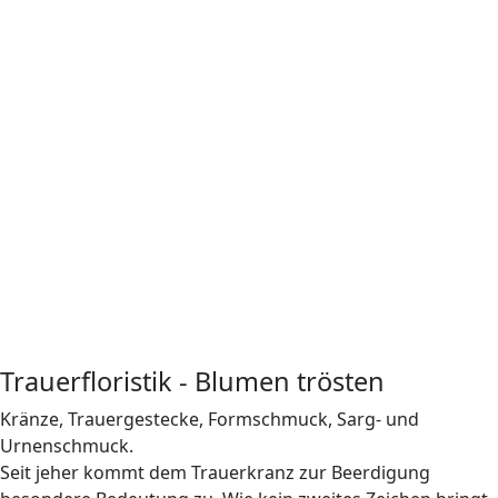
Autoschmuck
Hochzeitfloristik
Autoschmuck
Hochzeitfloristik
Autoschmuck
Hochzeitfloristik
Autoschmuck
Hochzeitfloristik
Autoschmuck
Trauerfloristik - Blumen trösten
Kränze, Trauergestecke, Formschmuck, Sarg- und
Urnenschmuck.
Seit jeher kommt dem Trauerkranz zur Beerdigung